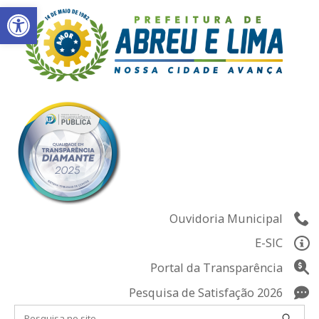
Abrir a barra de ferramentas
Skip
to
content
Ouvidoria Municipal
E-SIC
Portal da Transparência
Pesquisa de Satisfação 2026