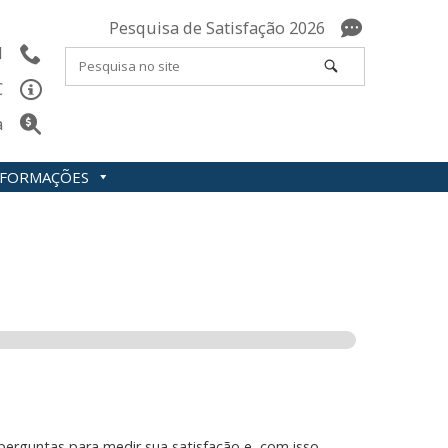
Pesquisa de Satisfação 2026
l
C
a
INFORMAÇÕES
erguntas para medir sua satisfação e, com isso,