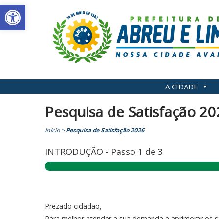
Abrir a barra de ferramentas
Skip
to
content
A CIDADE
Pesquisa de Satisfação 20
Início
>
Pesquisa de Satisfação 2026
INTRODUÇÃO
-
Passo
1
de 3
Prezado cidadão,
Para melhor atender a sua demanda e aprimorar os s