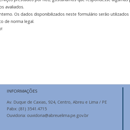
os avaliados.
 interno. Os dados disponibilizados neste formulário serão utilizad
to de norma legal.
o!
INFORMAÇÕES
Av. Duque de Caxias, 924, Centro, Abreu e Lima / PE
Pabx: (81) 3541.4715
Ouvidoria: ouvidoria@abreuelima.pe.gov.br