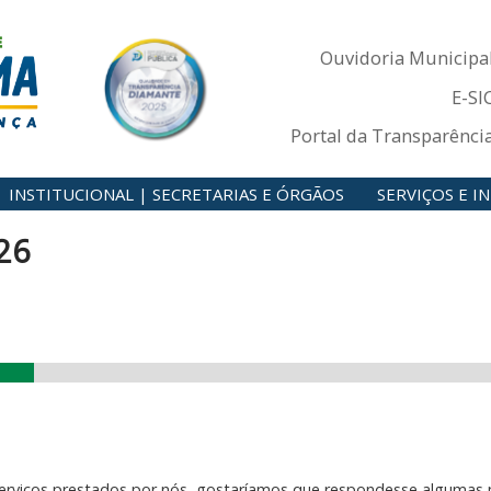
Ouvidoria Municipa
E-SI
Portal da Transparênci
INSTITUCIONAL | SECRETARIAS E ÓRGÃOS
SERVIÇOS E 
26
erviços prestados por nós, gostaríamos que respondesse algumas p