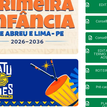
EDIT
Consel
Consel
EDIT
TERMO 
AOS
ROTEI
Pré-ca
PLA
QU