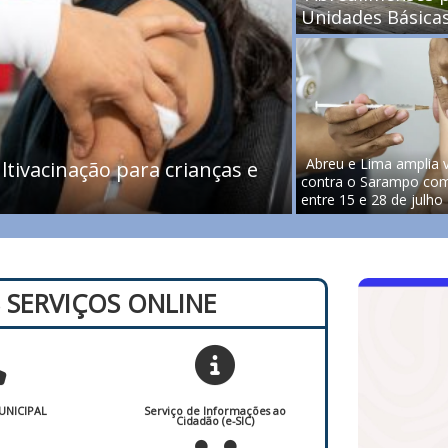
Unidades Básica
Abreu e Lima amplia 
tivacinação para crianças e
contra o Sarampo co
entre 15 e 28 de julho
 SERVIÇOS ONLINE
UNICIPAL
Serviço de Informações ao
Cidadão (e-SIC)