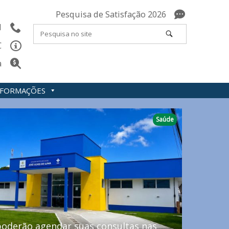
Pesquisa de Satisfação 2026
l
C
a
INFORMAÇÕES
Saúde
oderão agendar suas consultas nas