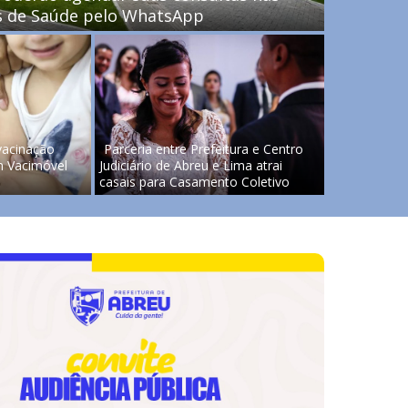
s de Saúde pelo WhatsApp
vacinação
Parceria entre Prefeitura e Centro
m Vacimóvel
Judiciário de Abreu e Lima atrai
casais para Casamento Coletivo