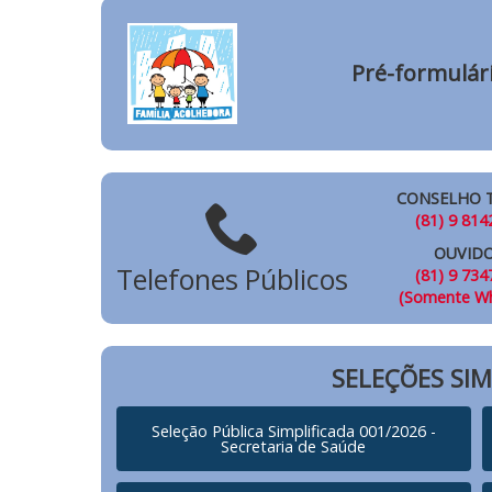
Pré-formulári
CONSELHO 
(81) 9 814
OUVIDO
Telefones Públicos
(81) 9 734
(Somente W
SELEÇÕES SIM
Seleção Pública Simplificada 001/2026 -
Secretaria de Saúde