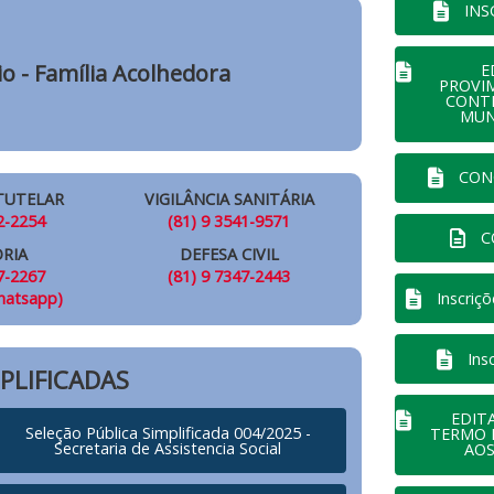
INS
o - Família Acolhedora
E
PROVI
CONTR
MUN
CON
TUTELAR
VIGILÂNCIA SANITÁRIA
2-2254
(81) 9 3541-9571
C
RIA
DEFESA CIVIL
7-2267
(81) 9 7347-2443
Inscriç
hatsapp)
Ins
PLIFICADAS
EDIT
Seleção Pública Simplificada 004/2025 -
TERMO 
Secretaria de Assistencia Social
AOS