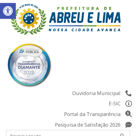
Abrir a barra de ferramentas
Skip
to
content
Ouvidoria Municipal
E-SIC
Portal da Transparência
Pesquisa de Satisfação 2026