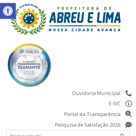
Abrir a barra de ferramentas
Skip
to
content
Ouvidoria Municipal
E-SIC
Portal da Transparência
Pesquisa de Satisfação 2026