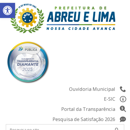
Abrir a barra de ferramentas
Skip
to
content
Ouvidoria Municipal
E-SIC
Portal da Transparência
Pesquisa de Satisfação 2026