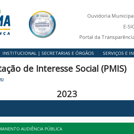
Ouvidoria Municipa
E-SI
Portal da Transparênci
INSTITUCIONAL | SECRETARIAS E ÓRGÃOS
SERVIÇOS E 
ção de Interesse Social (PMIS)
S)
2023
MANENTO AUDIÊNCIA PÚBLICA