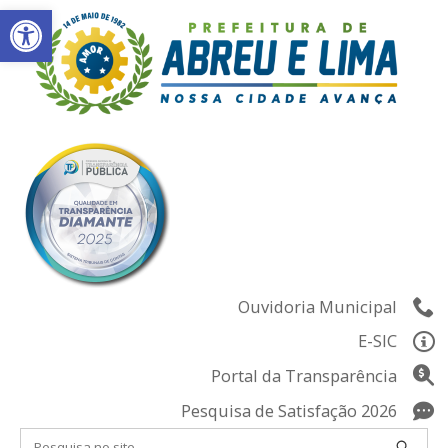
Abrir a barra de ferramentas
Skip
to
content
Ouvidoria Municipal
E-SIC
Portal da Transparência
Pesquisa de Satisfação 2026