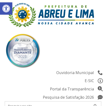
Abrir a barra de ferramentas
Skip
to
content
Ouvidoria Municipal
E-SIC
Portal da Transparência
Pesquisa de Satisfação 2026