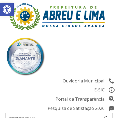
Abrir a barra de ferramentas
Skip
to
content
Ouvidoria Municipal
E-SIC
Portal da Transparência
Pesquisa de Satisfação 2026