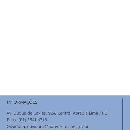
INFORMAÇÕES
Av. Duque de Caxias, 924, Centro, Abreu e Lima / PE
Pabx: (81) 3541.4715
Ouvidoria: ouvidoria@abreuelima.pe.gov.br