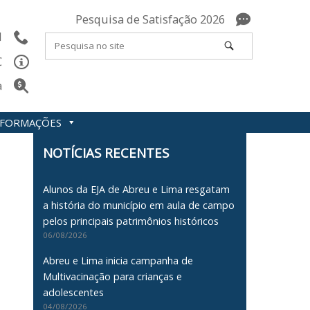
Pesquisa de Satisfação 2026
l
C
a
INFORMAÇÕES
NOTÍCIAS RECENTES
Alunos da EJA de Abreu e Lima resgatam
a história do município em aula de campo
pelos principais patrimônios históricos
06/08/2026
Abreu e Lima inicia campanha de
Multivacinação para crianças e
adolescentes
04/08/2026