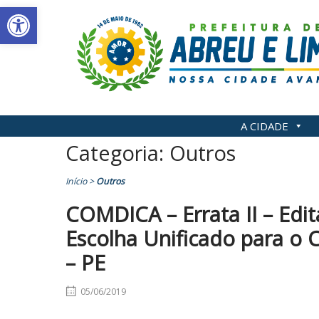
Abrir a barra de ferramentas
Skip
to
content
A CIDADE
Categoria:
Outros
Início
>
Outros
COMDICA – Errata II – Edi
Escolha Unificado para o 
– PE
05/06/2019