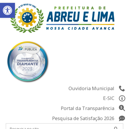
Abrir a barra de ferramentas
Skip
to
content
Ouvidoria Municipal
E-SIC
Portal da Transparência
Pesquisa de Satisfação 2026