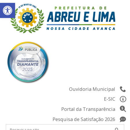
Abrir a barra de ferramentas
Skip
to
content
Ouvidoria Municipal
E-SIC
Portal da Transparência
Pesquisa de Satisfação 2026