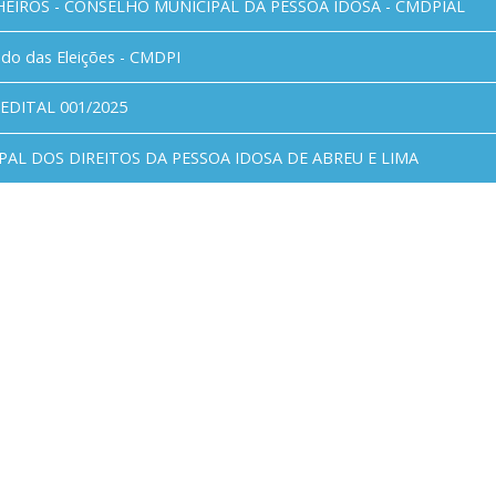
HEIROS - CONSELHO MUNICIPAL DA PESSOA IDOSA - CMDPIAL
ado das Eleições - CMDPI
EDITAL 001/2025
PAL DOS DIREITOS DA PESSOA IDOSA DE ABREU E LIMA