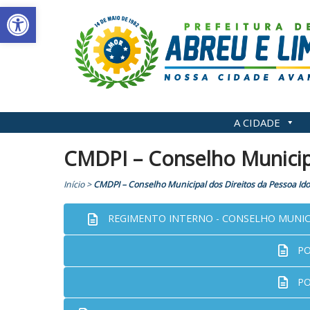
Abrir a barra de ferramentas
Skip
to
content
A CIDADE
CMDPI – Conselho Municipa
Início
>
CMDPI – Conselho Municipal dos Direitos da Pessoa Id
REGIMENTO INTERNO - CONSELHO MUNICI
PO
PO