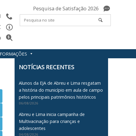
Pesquisa de Satisfação 2026
l
C
a
INFORMAÇÕES
NOTÍCIAS RECENTES
Alunos da EJA de Abreu e Lima resgatam
a história do município em aula de campo
pelos principais patrimônios históricos
06/08/2026
Abreu e Lima inicia campanha de
Multivacinação para crianças e
adolescentes
04/08/2026