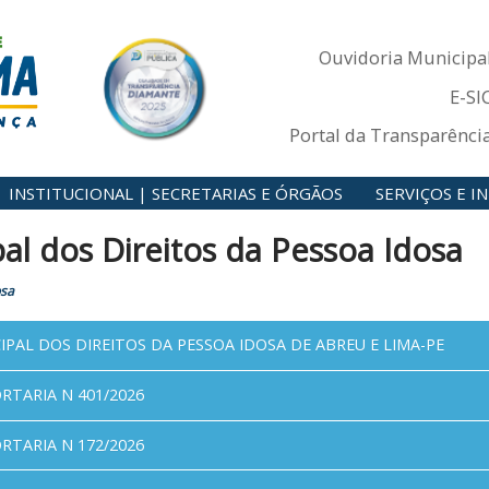
Ouvidoria Municipa
E-SI
Portal da Transparênci
INSTITUCIONAL | SECRETARIAS E ÓRGÃOS
SERVIÇOS E 
l dos Direitos da Pessoa Idosa
osa
PAL DOS DIREITOS DA PESSOA IDOSA DE ABREU E LIMA-PE
RTARIA N 401/2026
RTARIA N 172/2026