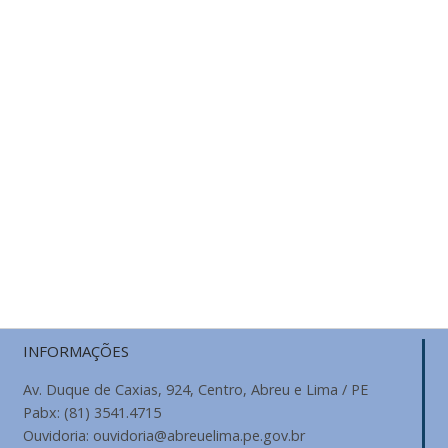
INFORMAÇÕES
Av. Duque de Caxias, 924, Centro, Abreu e Lima / PE
Pabx: (81) 3541.4715
Ouvidoria: ouvidoria@abreuelima.pe.gov.br