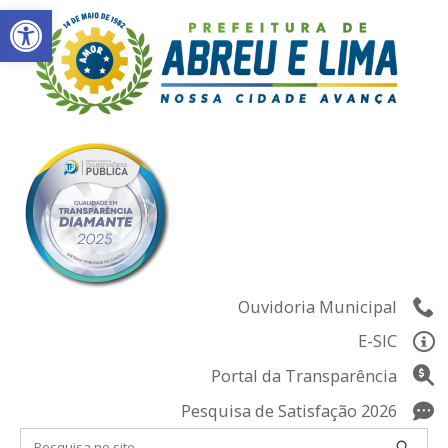
Abrir a barra de ferramentas
Skip
to
content
Ouvidoria Municipal
E-SIC
Portal da Transparência
Pesquisa de Satisfação 2026