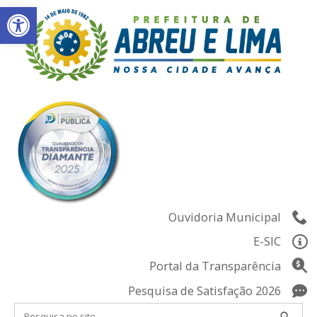
Abrir a barra de ferramentas
Skip
to
content
Ouvidoria Municipal
E-SIC
Portal da Transparência
Pesquisa de Satisfação 2026