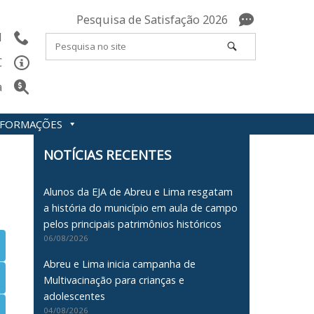
Pesquisa de Satisfação 2026
l
C
a
INFORMAÇÕES
NOTÍCIAS RECENTES
Alunos da EJA de Abreu e Lima resgatam
a história do município em aula de campo
pelos principais patrimônios históricos
06/08/2026
Abreu e Lima inicia campanha de
Multivacinação para crianças e
adolescentes
04/08/2026