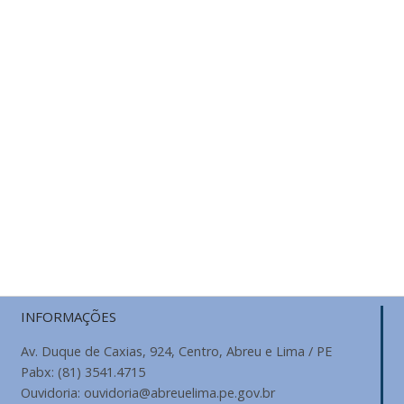
INFORMAÇÕES
Av. Duque de Caxias, 924, Centro, Abreu e Lima / PE
Pabx: (81) 3541.4715
Ouvidoria: ouvidoria@abreuelima.pe.gov.br