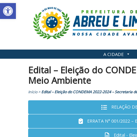
Abrir a barra de ferramentas
Skip
to
content
A CIDADE
Edital – Eleição do COND
Meio Ambiente
Início
>
Edital – Eleição do CONDEMA 2022-2024 – Secretaria 
RELAÇÃO D
ERRATA N° 001/2022 – 
Edital - E