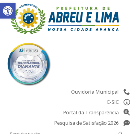
Abrir a barra de ferramentas
Skip
to
content
Ouvidoria Municipal
E-SIC
Portal da Transparência
Pesquisa de Satisfação 2026