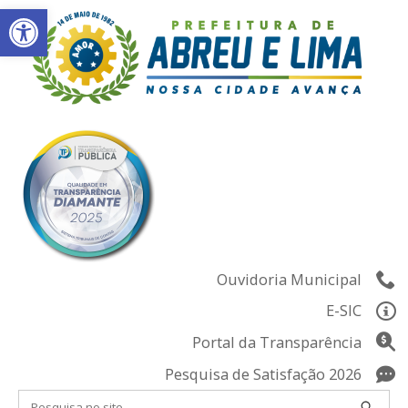
Abrir a barra de ferramentas
Skip
to
content
Ouvidoria Municipal
E-SIC
Portal da Transparência
Pesquisa de Satisfação 2026