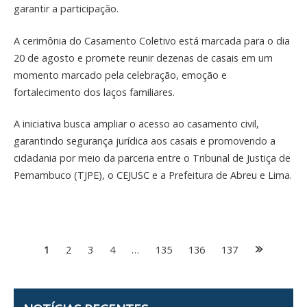
garantir a participação.
A cerimônia do Casamento Coletivo está marcada para o dia
20 de agosto e promete reunir dezenas de casais em um
momento marcado pela celebração, emoção e
fortalecimento dos laços familiares.
A iniciativa busca ampliar o acesso ao casamento civil,
garantindo segurança jurídica aos casais e promovendo a
cidadania por meio da parceria entre o Tribunal de Justiça de
Pernambuco (TJPE), o CEJUSC e a Prefeitura de Abreu e Lima.
Posts
1
2
3
4
…
135
136
137
navigation