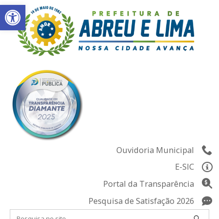
Abrir a barra de ferramentas
Skip
to
content
Ouvidoria Municipal
E-SIC
Portal da Transparência
Pesquisa de Satisfação 2026