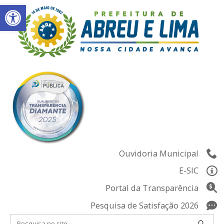
Abrir a barra de ferramentas
Skip
to
content
Ouvidoria Municipal
E-SIC
Portal da Transparência
Pesquisa de Satisfação 2026