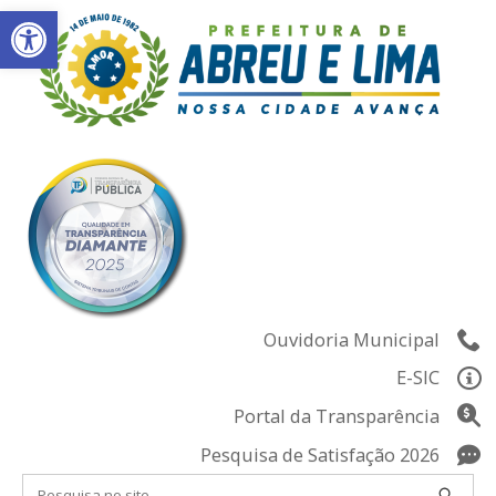
Abrir a barra de ferramentas
Skip
to
content
Ouvidoria Municipal
E-SIC
Portal da Transparência
Pesquisa de Satisfação 2026