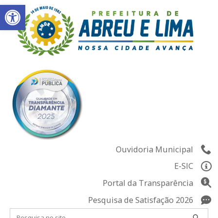
Abrir a barra de ferramentas
Skip
to
content
Ouvidoria Municipal
E-SIC
Portal da Transparência
Pesquisa de Satisfação 2026