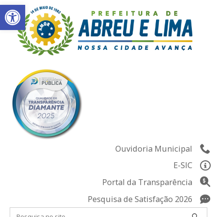
Abrir a barra de ferramentas
Skip
to
content
Ouvidoria Municipal
E-SIC
Portal da Transparência
Pesquisa de Satisfação 2026