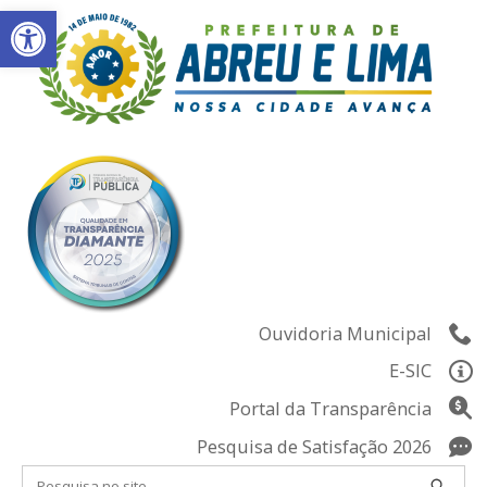
Abrir a barra de ferramentas
Skip
to
content
Ouvidoria Municipal
E-SIC
Portal da Transparência
Pesquisa de Satisfação 2026