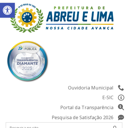
Abrir a barra de ferramentas
Skip
to
content
Ouvidoria Municipal
E-SIC
Portal da Transparência
Pesquisa de Satisfação 2026