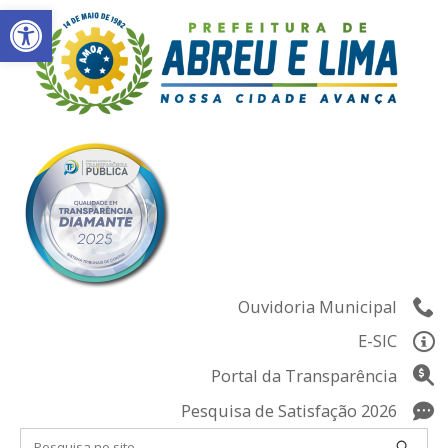
Abrir a barra de ferramentas
Skip
to
content
Ouvidoria Municipal
E-SIC
Portal da Transparência
Pesquisa de Satisfação 2026