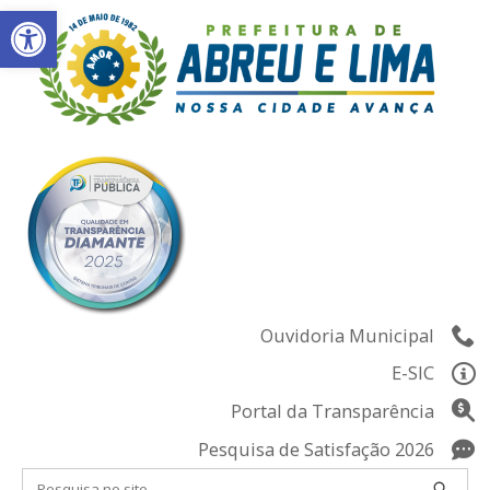
Abrir a barra de ferramentas
Skip
to
content
Ouvidoria Municipal
E-SIC
Portal da Transparência
Pesquisa de Satisfação 2026