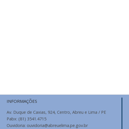
INFORMAÇÕES
Av. Duque de Caxias, 924, Centro, Abreu e Lima / PE
Pabx: (81) 3541.4715
Ouvidoria: ouvidoria@abreuelima.pe.gov.br