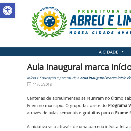
Abrir a barra de ferramentas
Skip
to
content
A CIDADE
Aula inaugural marca iníci
Início
>
Educação e Juventude
>
Aula inaugural marca início de
11/06/2018
Centenas de abreulimenses se reuniram no último sába
Enem no município. O grupo faz parte do
Programa Ve
através de aulas semanais e gratuitas para o
Exame N
A iniciativa veio através de uma parceria inédita feita 