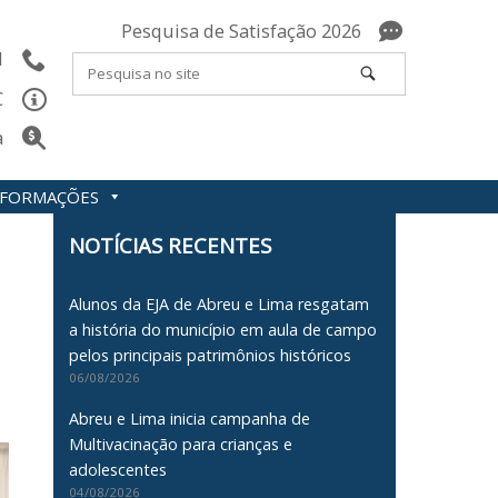
Pesquisa de Satisfação 2026
l
C
a
INFORMAÇÕES
NOTÍCIAS RECENTES
Alunos da EJA de Abreu e Lima resgatam
a história do município em aula de campo
pelos principais patrimônios históricos
06/08/2026
Abreu e Lima inicia campanha de
Multivacinação para crianças e
adolescentes
04/08/2026