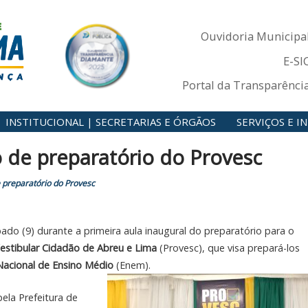
Ouvidoria Municipa
E-SI
Portal da Transparênci
INSTITUCIONAL | SECRETARIAS E ÓRGÃOS
SERVIÇOS E 
o de preparatório do Provesc
 preparatório do Provesc
do (9) durante a primeira aula inaugural do preparatório para o
stibular Cidadão de Abreu e Lima
(Provesc), que visa prepará-los
acional de Ensino Médio
(Enem).
pela Prefeitura de