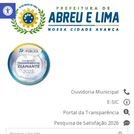
Abrir a barra de ferramentas
Skip
to
content
Ouvidoria Municipal
E-SIC
Portal da Transparência
Pesquisa de Satisfação 2026