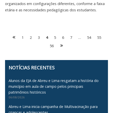
organizados em configurações diferentes, conforme a faixa
etária e as necessidades pedagógicas dos estudantes.
Posts
1
2
3
4
5
6
7
…
54
55
56
navigation
NOTÍCIAS RECENTES
Alunos da EJA de Abreu e Lima resgatam a história do
município em aula de campo pelos principais
patrimônios históricos
06/08/2026
Abreu e Lima inicia campanha de Multivacinação para
crianças e adolescentes