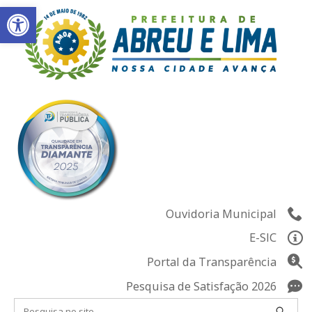
Abrir a barra de ferramentas
Skip
to
content
Ouvidoria Municipal
E-SIC
Portal da Transparência
Pesquisa de Satisfação 2026