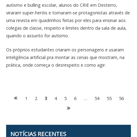
autismo e bulling escolar, alunos do CRIE em Desterro,
viraram super-heróis e tornaram-se protagonistas através de
uma revista em quadrinhos feitas por eles para ensinar aos
colegas de classe, respeito e limites dentro da sala de aula,
quando o assunto for autismo.
Os próprios estudantes criaram os personagens e usaram
inteligência artificial pra montar as cenas que mostram, na
prática, onde começa o desrespeito e como agir.
Posts
1
2
3
4
5
6
…
54
55
56
navigation
NOTÍCIAS RECENTES