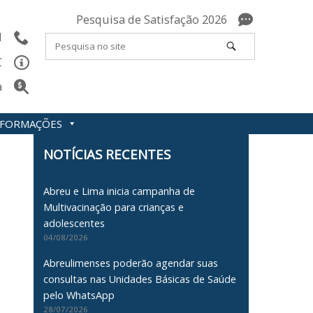
Pesquisa de Satisfação 2026
l
C
a
INFORMAÇÕES
NOTÍCIAS RECENTES
Abreu e Lima inicia campanha de
Multivacinação para crianças e
adolescentes
04/08/2026
Abreulimenses poderão agendar suas
consultas nas Unidades Básicas de Saúde
pelo WhatsApp
28/07/2026