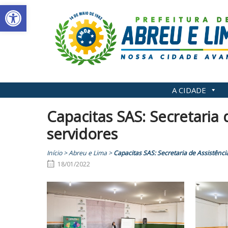
Abrir a barra de ferramentas
Skip
to
content
A CIDADE
Capacitas SAS: Secretaria 
servidores
Início
>
Abreu e Lima
>
Capacitas SAS: Secretaria de Assistência
18/01/2022