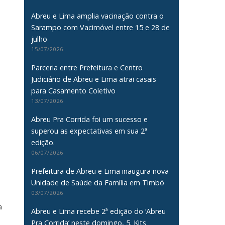
Abreu e Lima amplia vacinação contra o
Sarampo com Vacimóvel entre 15 e 28 de
julho
15/07/2026
Parceria entre Prefeitura e Centro
Judiciário de Abreu e Lima atrai casais
para Casamento Coletivo
13/07/2026
Abreu Pra Corrida foi um sucesso e
superou as expectativas em sua 2ª
edição.
06/07/2026
Prefeitura de Abreu e Lima inaugura nova
Unidade de Saúde da Família em Timbó
03/07/2026
a
Abreu e Lima recebe 2ª edição do ‘Abreu
Pra Corrida’ neste domingo, 5. Kits