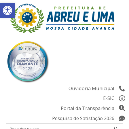
Abrir a barra de ferramentas
Skip
to
content
Ouvidoria Municipal
E-SIC
Portal da Transparência
Pesquisa de Satisfação 2026