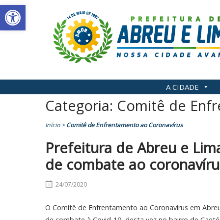
Abrir a barra de ferramentas
Skip
to
content
A CIDADE
Categoria:
Comitê de Enfr
Início
>
Comitê de Enfrentamento ao Coronavírus
Prefeitura de Abreu e Li
de combate ao coronavíru
24/07/2020
O Comitê de Enfrentamento ao Coronavírus em Abreu
de combate à Covid-19, desta vez no bairro de Caetés 