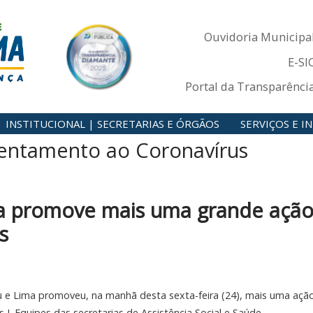
Ouvidoria Municipa
E-SI
Portal da Transparênci
INSTITUCIONAL | SECRETARIAS E ÓRGÃOS
SERVIÇOS E 
entamento ao Coronavírus
ma promove mais uma grande açã
s
 e Lima promoveu, na manhã desta sexta-feira (24), mais uma açã
I. Equipes das secretarias de Assistência Social e Saúde