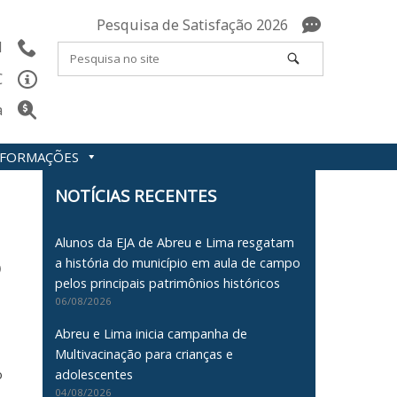
Pesquisa de Satisfação 2026
l
C
a
INFORMAÇÕES
NOTÍCIAS RECENTES
Alunos da EJA de Abreu e Lima resgatam
o
a história do município em aula de campo
pelos principais patrimônios históricos
06/08/2026
Abreu e Lima inicia campanha de
Multivacinação para crianças e
o
adolescentes
04/08/2026