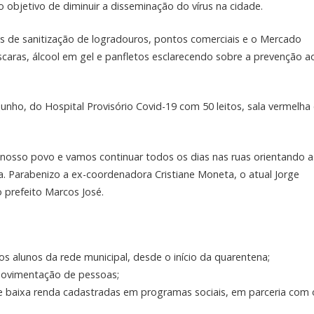
 objetivo de diminuir a disseminação do vírus na cidade.
os de sanitização de logradouros, pontos comerciais e o Mercado
scaras, álcool em gel e panfletos esclarecendo sobre a prevenção a
unho, do Hospital Provisório Covid-19 com 50 leitos, sala vermelha
 nosso povo e vamos continuar todos os dias nas ruas orientando a
a. Parabenizo a ex-coordenadora Cristiane Moneta, o atual Jorge
o prefeito Marcos José.
os alunos da rede municipal, desde o início da quarentena;
movimentação de pessoas;
 de baixa renda cadastradas em programas sociais, em parceria com 