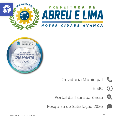
Abrir a barra de ferramentas
Skip
to
content
Ouvidoria Municipal
E-SIC
Portal da Transparência
Pesquisa de Satisfação 2026