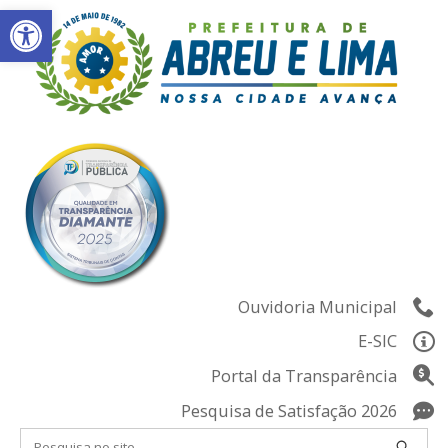
Abrir a barra de ferramentas
Skip
to
content
Ouvidoria Municipal
E-SIC
Portal da Transparência
Pesquisa de Satisfação 2026