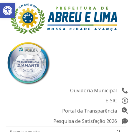
Abrir a barra de ferramentas
Skip
to
content
Ouvidoria Municipal
E-SIC
Portal da Transparência
Pesquisa de Satisfação 2026