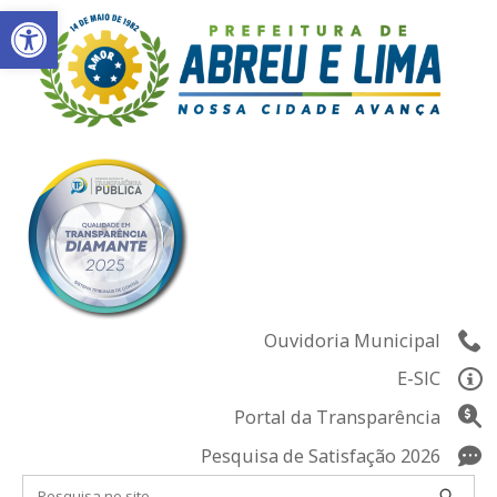
Abrir a barra de ferramentas
Skip
to
content
Ouvidoria Municipal
E-SIC
Portal da Transparência
Pesquisa de Satisfação 2026