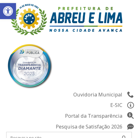
Abrir a barra de ferramentas
Skip
to
content
Ouvidoria Municipal
E-SIC
Portal da Transparência
Pesquisa de Satisfação 2026