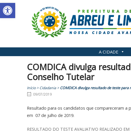
Abrir a barra de ferramentas
Skip
to
content
A CIDADE
COMDICA divulga resultad
Conselho Tutelar
Início
>
Cidadania
>
COMDICA divulga resultado de teste para
09/07/2019
Resultado para os candidatos que compareceram a p
em 07 de julho de 2019.
RESULTADO DO TESTE AVALIATIVO REALIZADO EM 