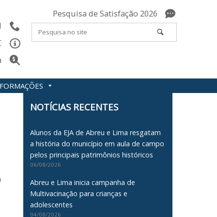
Pesquisa de Satisfação 2026
l
C
a
INFORMAÇÕES
NOTÍCIAS RECENTES
Alunos da EJA de Abreu e Lima resgatam
a história do município em aula de campo
pelos principais patrimônios históricos
06/08/2026
a
Abreu e Lima inicia campanha de
Multivacinação para crianças e
adolescentes
04/08/2026