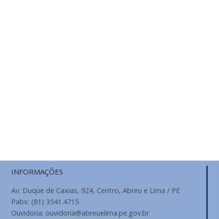
INFORMAÇÕES
Av. Duque de Caxias, 924, Centro, Abreu e Lima / PE
Pabx: (81) 3541.4715
Ouvidoria: ouvidoria@abreuelima.pe.gov.br