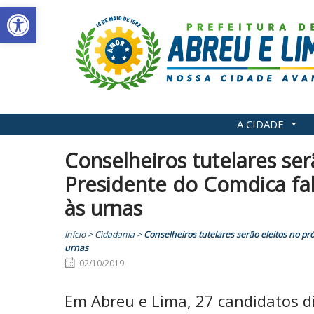
Abrir a barra de ferramentas
Skip
to
content
A CIDADE
Conselheiros tutelares se
Presidente do Comdica fal
às urnas
Início
>
Cidadania
>
Conselheiros tutelares serão eleitos no p
urnas
02/10/2019
Em Abreu e Lima, 27 candidatos 