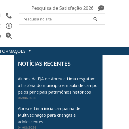
Pesquisa de Satisfação 2026
l
C
a
INFORMAÇÕES
NOTÍCIAS RECENTES
Alunos da EJA de Abreu e Lima resgatam
a história do município em aula de campo
pelos principais patrimônios históricos
06/08/2026
Abreu e Lima inicia campanha de
Multivacinação para crianças e
adolescentes
04/08/2026