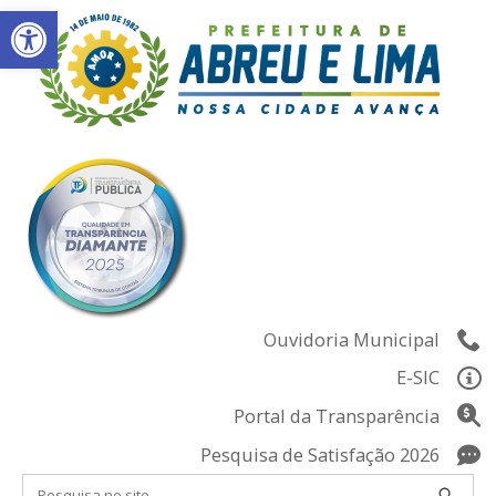
Abrir a barra de ferramentas
Skip
to
content
Ouvidoria Municipal
E-SIC
Portal da Transparência
Pesquisa de Satisfação 2026