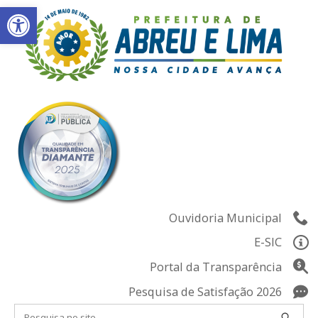
Abrir a barra de ferramentas
Skip
to
content
Ouvidoria Municipal
E-SIC
Portal da Transparência
Pesquisa de Satisfação 2026