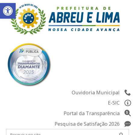
Abrir a barra de ferramentas
Skip
to
content
Ouvidoria Municipal
E-SIC
Portal da Transparência
Pesquisa de Satisfação 2026