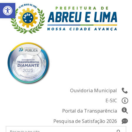
Abrir a barra de ferramentas
Skip
to
content
Ouvidoria Municipal
E-SIC
Portal da Transparência
Pesquisa de Satisfação 2026