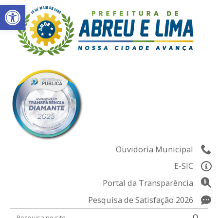
Abrir a barra de ferramentas
Skip
to
content
Ouvidoria Municipal
E-SIC
Portal da Transparência
Pesquisa de Satisfação 2026