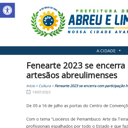
Abrir a barra de ferramentas
Skip
to
content
A CIDADE
Fenearte 2023 se encerra 
artesãos abreulimenses
Início
>
Cultura
>
Fenearte 2023 se encerra com participação h
19/07/2023
De 05 a 16 de julho as portas do Centro de Convençõ
Com o tema “Loiceiros de Pernambuco: Arte da Terra
profissionais espalhados por todo o Estado e que fa