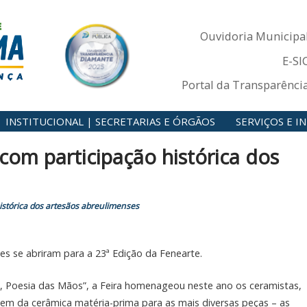
Ouvidoria Municipa
E-SI
Portal da Transparênci
INSTITUCIONAL | SECRETARIAS E ÓRGÃOS
SERVIÇOS E 
com participação histórica dos
istórica dos artesãos abreulimenses
es se abriram para a 23ª Edição da Fenearte.
, Poesia das Mãos”, a Feira homenageou neste ano os ceramistas,
zem da cerâmica matéria-prima para as mais diversas peças – as