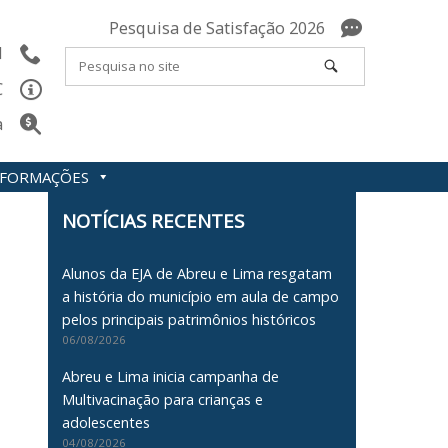
Pesquisa de Satisfação 2026
l
C
a
INFORMAÇÕES
NOTÍCIAS RECENTES
Alunos da EJA de Abreu e Lima resgatam
a história do município em aula de campo
pelos principais patrimônios históricos
06/08/2026
Abreu e Lima inicia campanha de
Multivacinação para crianças e
adolescentes
04/08/2026