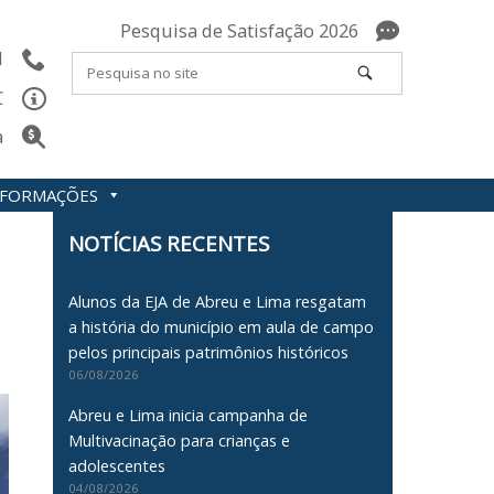
Pesquisa de Satisfação 2026
l
C
a
INFORMAÇÕES
NOTÍCIAS RECENTES
Alunos da EJA de Abreu e Lima resgatam
a história do município em aula de campo
pelos principais patrimônios históricos
06/08/2026
Abreu e Lima inicia campanha de
Multivacinação para crianças e
adolescentes
04/08/2026