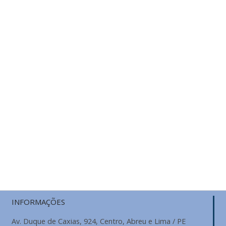
INFORMAÇÕES
Av. Duque de Caxias, 924, Centro, Abreu e Lima / PE