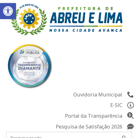
Abrir a barra de ferramentas
Skip
to
content
Ouvidoria Municipal
E-SIC
Portal da Transparência
Pesquisa de Satisfação 2026