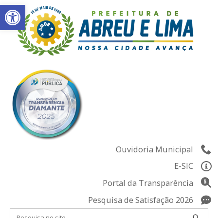
Abrir a barra de ferramentas
Skip
to
content
Ouvidoria Municipal
E-SIC
Portal da Transparência
Pesquisa de Satisfação 2026